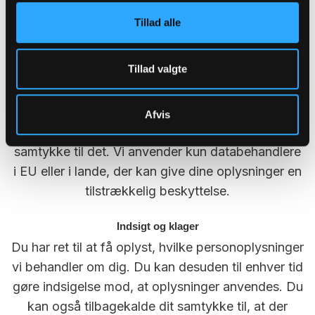
Oplysningerne anvendes til målretning af
Tillad alle
annoncering. Vi benytter herudover en række
tredjeparter til opbevaring og behandling af data.
Tillad valgte
Disse behandler udelukkende oplysninger på
vores vegne og må ikke anvende dem til egne
formål. Videregivelse af personoplysninger som
Afvis
navn og e-mail m.v. vil kun ske, hvis du giver
samtykke til det. Vi anvender kun databehandlere
i EU eller i lande, der kan give dine oplysninger en
tilstrækkelig beskyttelse.
Indsigt og klager
Du har ret til at få oplyst, hvilke personoplysninger
vi behandler om dig. Du kan desuden til enhver tid
gøre indsigelse mod, at oplysninger anvendes. Du
kan også tilbagekalde dit samtykke til, at der