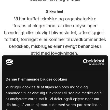
Sikkerhed
Vi har truffet tekniske og organisatoriske
foranstaltninger mod, at dine oplysninger
hændeligt eller ulovligt bliver slettet, offentliggjort,
fortabt, forringet eller kommer til uvedkommendes
kendskab, misbruges eller i øvrigt behandles i
strid med lovgivningen.
Formål
Oplysningerne bruges til at identificere dig som
bruger, at registrere dine køb og betalinger samt
Denne hjemmeside bruger cookies
at kunne levere de services, du har efterspurgt,
Vi bruger cookies til at tilpasse vores indhold og
annoncer, til at vise dig funktioner til sociale medier og til
som f.eks. at fremsende et nyhedsbrev.
at analysere vores trafik. Vi deler også oplysninger om
Herudover anvender vi oplysningerne til at
din brug af vores hjemmeside med vores partnere inden
optimere vores services og indhold.