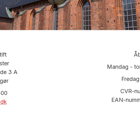
ift
Åb
ster
Mandag - tor
de 3 A
Fredag 
gør
CVR-nu
500
EAN-numm
.dk