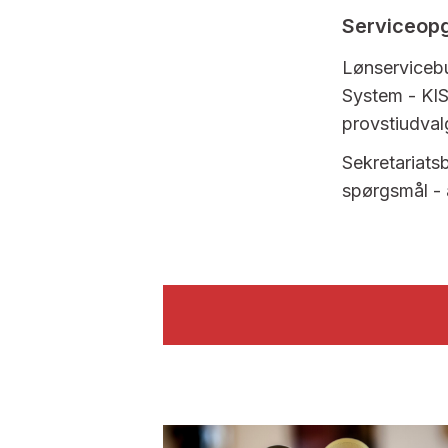
Serviceop
Lønservicebu
System - KIS,
provstiudva
Sekretariatsb
spørgsmål - 