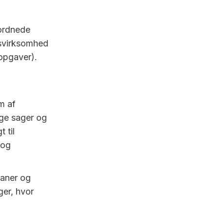
ordnede
gsvirksomhed
opgaver).
m af
lige sager og
 til
 og
laner og
ger, hvor