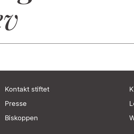
ev
Kontakt stiftet
K
Presse
L
Biskoppen
W