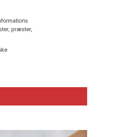
nformations
ster, præster,
ske