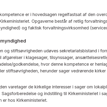
kompetence er i hovedsagen regelfastsat af den over
irkeministeriet. Opgaverne består af retlig forvaltnin
yndighed) og faktisk forvaltningsvirksomhed (service
smyndighed
n og stiftsøvrigheden udøves sekretariatsbistand i for
 til afgørelser i klagesager, tilsynssager, ansættelsesret
ladelse/godkendelse, hvor denne kompetence er henlagt
ler stiftsøvrigheden, herunder sager vedrørende kirker
den varetager de kirkelige interesser i sager om lokalp
 Sagsforberedelse og indstilling til Kirkeministeriet i sa
er hos Kirkeministeriet.