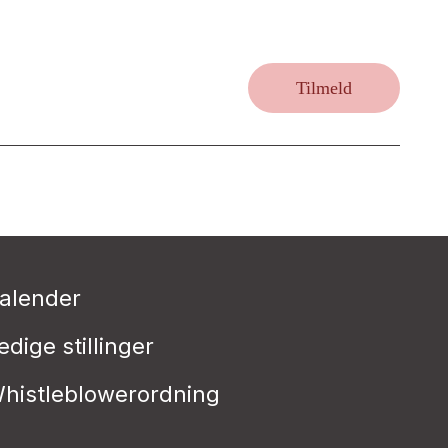
Tilmeld
alender
edige stillinger
histleblowerordning