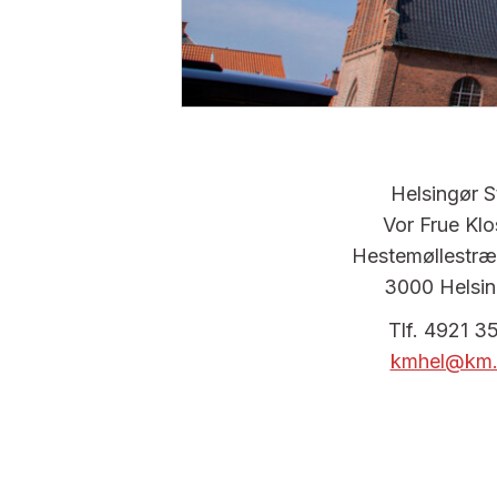
Helsingør St
Vor Frue Klo
Hestemøllestræ
3000 Helsin
Tlf. 4921 3
kmhel@km