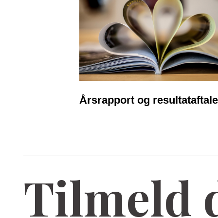
Årsrapport og resultataftale
Tilmeld 