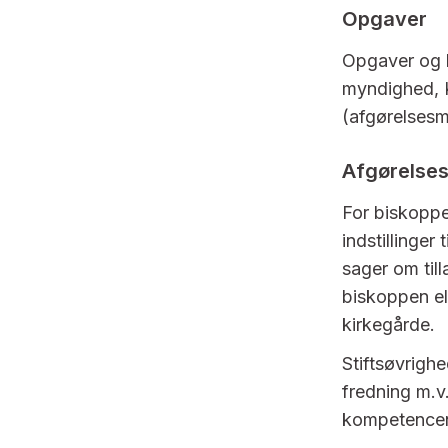
Opgaver
Opgaver og 
myndighed, K
(afgørelsesm
Afgørelse
For biskoppe
indstillinger
sager om til
biskoppen el
kirkegårde.
Stiftsøvrighe
fredning m.v.
kompetencen 