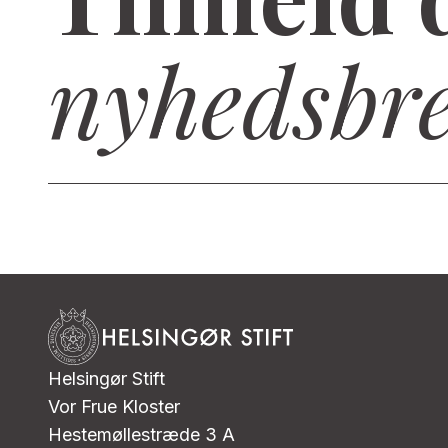
nyhedsbr
Helsingør Stift
Vor Frue Kloster
Hestemøllestræde 3 A