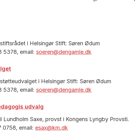
stiftsrådet i Helsingør Stift: Søren Ødum
3 5378, email:
soeren@dengamle.dk
lget
støtteudvalget i Helsingør Stift: Søren Ødum
3 5378, email:
soeren@dengamle.dk
ædagogis udvalg
l Lundholm Saxe, provst i Kongens Lyngby Provsti.
7 0758, email:
esax@km.dk