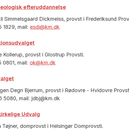
teologisk efteruddannelse
l Simmelsgaard Dickmeiss, provst i Frederiksund Prov
 1829, mail:
esdi@km.dk
ionsudvalget
Kollerup, provst i Glostrup Provsti.
 0801, mail:
ok@km.dk
alget
en Degn Bjerrum, provst i Rødovre - Hvidovre Provst
6 5080, mail: jdbj@km.dk
irkelige Udvalg
Tøjner, domprovst i Helsingør Domprovsti.