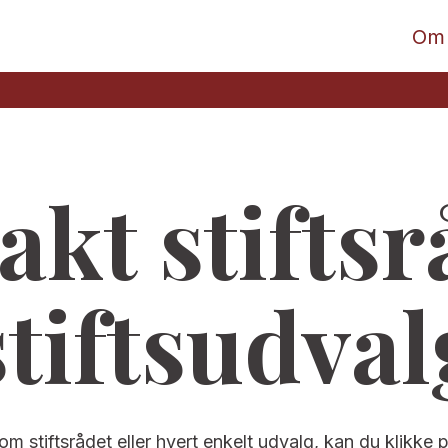
Om
akt stiftsr
stiftsudval
om stiftsrådet eller hvert enkelt udvalg, kan du klikke 