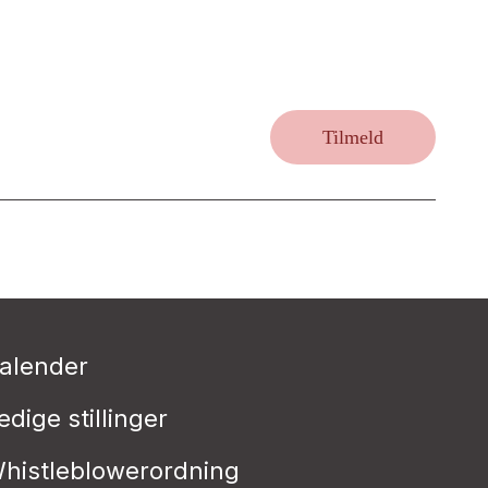
Tilmeld
alender
edige stillinger
histleblowerordning