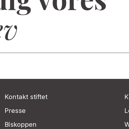
ev
Kontakt stiftet
K
Presse
L
Biskoppen
W