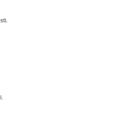
sti.
i.