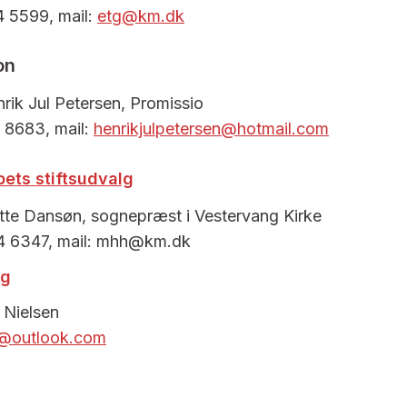
4 5599, mail:
etg@km.dk
on
ik Jul Petersen, Promissio
 8683, mail:
henrikjulpetersen@hotmail.com
bets stiftsudvalg
te Dansøn, sognepræst i Vestervang Kirke
4 6347, mail: mhh@km.dk
lg
 Nielsen
@outlook.com