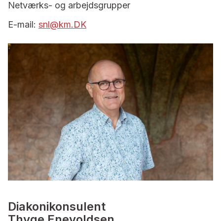
Netværks- og arbejdsgrupper
E-mail:
snl@km.DK
Diakonikonsulent
Thyge Enevoldsen