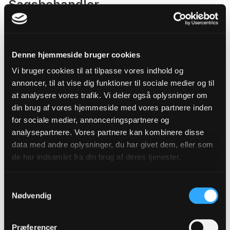
Sagsbehandler
Ulla Brorly Dinesen
Sagsbehandling vedr. præsteløn
Sagsbehandling ifm præsters fravær
Denne hjemmeside bruger cookies
Sekretariatsfunktioner
Vi bruger cookies til at tilpasse vores indhold og
annoncer, til at vise dig funktioner til sociale medier og til
Direkte telefon: 4836 3628
at analysere vores trafik. Vi deler også oplysninger om
din brug af vores hjemmeside med vores partnere inden
for sociale medier, annonceringspartnere og
analysepartnere. Vores partnere kan kombinere disse
data med andre oplysninger, du har givet dem, eller som
de har indsamlet fra din brug af deres tjenester.
Samtykkevalg
Nødvendig
Præferencer