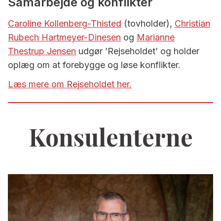
Samarbejde og konflikter
Caroline Kollenberg-Thisted
(tovholder),
Christian
Rubech Hartmeyer-Dinesen
og
Marianne
Thestrup Jensen
udgør ’Rejseholdet’ og holder
oplæg om at forebygge og løse konflikter.
Læs mere om Rejseholdet her.
Konsulenterne