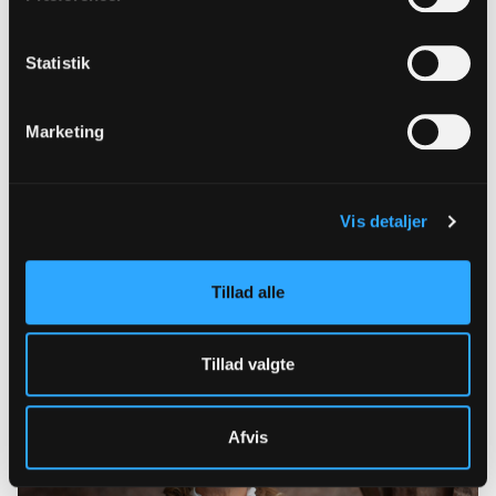
Statistik
Barselsorlov
Marketing
Sagsbehandler
Kristine Enriquez Jepsen
Vis detaljer
Sagsbehandling af forsikringssager
Direkte telefon: 4836 3622
Tillad alle
Tillad valgte
Afvis