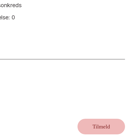
rsonkreds
else: 0
Tilmeld