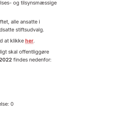
elses- og tilsynsmæssige
et, alle ansatte i
dsatte stiftsudvalg.
d at klikke
her
.
igt skal offentliggøre
2022
findes nedenfor:
else: 0