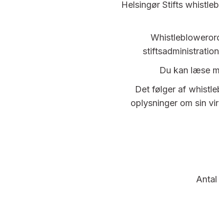
Helsingør Stifts whistle
Whistleblowerordn
stiftsadministratio
Du kan læse me
Det følger af whistle
oplysninger om sin vi
Antal 