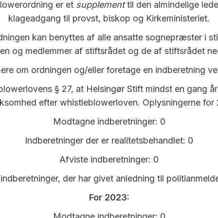
blowerordning er et
supplement
til den almindelige led
klageadgang til provst, biskop og Kirkeministeriet.
ingen kan benyttes af alle ansatte sognepræster i stift
nen og medlemmer af stiftsrådet og de af stiftsrådet ne
re om ordningen og/eller foretage en indberetning ve
blowerlovens § 27, at Helsingør Stift mindst en gang årl
rksomhed efter whistleblowerloven. Oplysningerne for
Modtagne indberetninger: 0
Indberetninger der er realitetsbehandlet: 0
Afviste indberetninger: 0
indberetninger, der har givet anledning til politianmeld
For 2023:
Modtagne indberetninger: 0