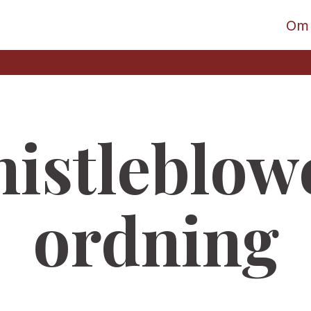
Om
istleblow
ordning