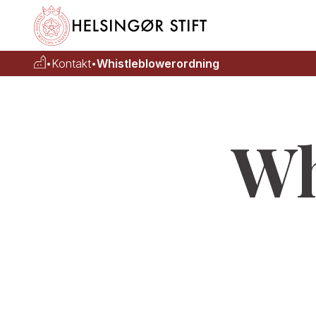
•
Kontakt
•
Whistleblowerordning
Wh