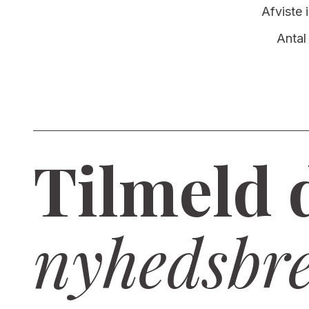
Afviste 
Antal 
Tilmeld 
nyhedsbr