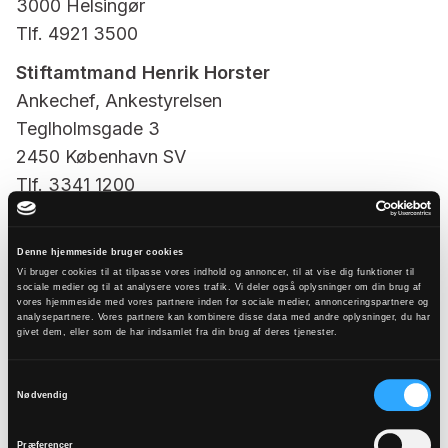
3000 Helsingør
Tlf. 4921 3500
Stiftamtmand Henrik Horster
Ankechef, Ankestyrelsen
Teglholmsgade 3
2450 København SV
Tlf. 3341 1200
Denne hjemmeside bruger cookies
Vi bruger cookies til at tilpasse vores indhold og annoncer, til at vise dig funktioner til
Tilmeld dig vores
sociale medier og til at analysere vores trafik. Vi deler også oplysninger om din brug af
vores hjemmeside med vores partnere inden for sociale medier, annonceringspartnere og
analysepartnere. Vores partnere kan kombinere disse data med andre oplysninger, du har
nyhedsbrev
givet dem, eller som de har indsamlet fra din brug af deres tjenester.
Samtykkevalg
Nødvendig
Tilmeld
Præferencer