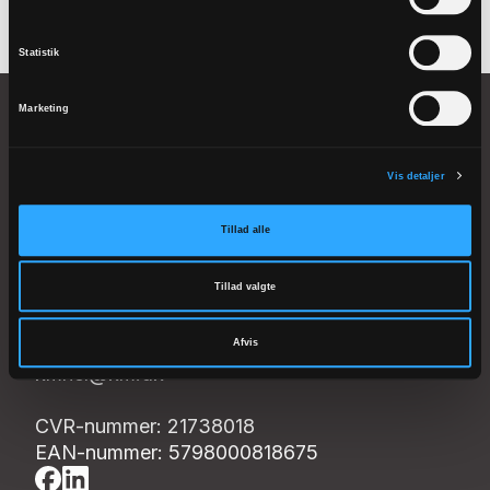
Statistik
Marketing
Vis detaljer
Helsingør Stift
Vor Frue Kloster
Tillad alle
Hestemøllestræde 3 A
Tillad valgte
3000 Helsingør
Tlf. 4921 3500
Afvis
kmhel@km.dk
CVR-nummer: 21738018
EAN-nummer: 5798000818675