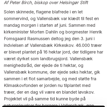
Af Peter Birch, biskop over Helsingør Stift
Solen skinnede, flagene blafrede i en let
sommervind, og Vallensbæk var klædt til fest en
mandag morgen i starten af juni. Sammen med
kirkeminister Morten Dahlin og borgmester Henrik
Fomsgaard Rasmussen deltog jeg den 3. juni i
indvielsen af Vallensbæk Kirkeskov. 46.000 træer
er blevet plantet på 16 hektar jord, der tidligere har
været dyrket som landbrugsjord. Vallensbæk
menighedsråd, der ejede de ti hektar, og
Vallensbæk kommune, der ejede seks hektar, gik
sammen i et flot samarbejde, og med støtte fra
Klimaskovfonden er jorden nu tilplantet med
træer, der en dag vil være en blandet løvskov.
Projektet vil på samme tid kunne byde på
naturoplevelser for borgere i Vallensbæk, øge