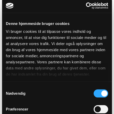
områdets biodiversitet og bidrage til en reduktion
af CO2.
Vallensbæk Kirkeskov er blot ét blandt mange
Denne hjemmeside bruger cookies
eksempler på, at folkekirken tager aktivt del i den
Vi bruger cookies til at tilpasse vores indhold og
grønne omstilling, vi som samfund er i gang med.
annoncer, til at vise dig funktioner til sociale medier og til
Jeg glæder mig over de mange tiltag, små som
at analysere vores trafik. Vi deler også oplysninger om
din brug af vores hjemmeside med vores partnere inden
store, der finder sted. Senest har vores eget
for sociale medier, annonceringspartnere og
grønne udvalg i stiftet udarbejdet en oversigt over
analysepartnere. Vores partnere kan kombinere disse
energiforbruget i stiftets sogne.
data med andre oplysninger, du har givet dem, eller som
Tilbagemeldingerne fra sognene giver nu overblik
de har indsamlet fra din brug af deres tjenester.
over energiforbruget i det enkelte sogn, og
materialet kan bruges som et værdifuldt redskab,
Samtykkevalg
Nødvendig
når det enkelte menighedsråd skal prioritere, hvor
de grønne gevinster er størst.
Præferencer
Netop menighedsrådene er afgørende for, at den