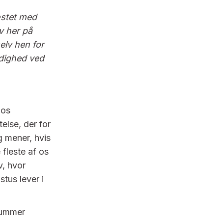
fæstet med
iv her på
elv hen for
rdighed ved
 os
else, der for
g mener, hvis
fleste af os
v, hvor
tus lever i
rummer