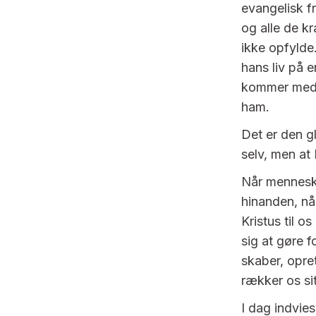
evangelisk fr
og alle de kr
ikke opfylde
hans liv på 
kommer med de
ham.
Det er den g
selv, men at 
Når mennesket
hinanden, når
Kristus til 
sig at gøre f
skaber, opre
rækker os si
I dag indvies