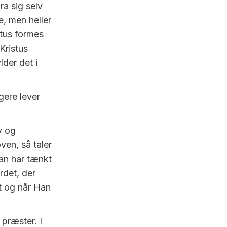
ra sig selv
e, men heller
stus formes
Kristus
lder det i
gere lever
v og
ven, så taler
han har tænkt
rdet, der
t og når Han
 præster. I