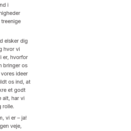
nd i
enigheder
 treenige
d elsker dig
g hvor vi
 er, hvorfor
an bringer os
 vores ideer
dt os ind, at
ikre et godt
 alt, har vi
 rolle.
 vi er – ja!
egen veje,