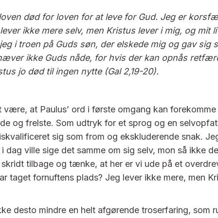
d loven død for loven for at leve for Gud. Jeg er kors
lever ikke mere selv, men Kristus lever i mig, og mit l
 jeg i troen på Guds søn, der elskede mig og gav sig s
hæver ikke Guds nåde, for hvis der kan opnås retfæ
stus jo død til ingen nytte (Gal 2,19-20).
 være, at Paulus’ ord i første omgang kan forekomme
e og frelste. Som udtryk for et sprog og en selvopfatt
iskvalificeret sig som from og ekskluderende snak. Je
i dag ville sige det samme om sig selv, mon så ikke de 
t skridt tilbage og tænke, at her er vi ude på et overdre
r taget fornuftens plads? Jeg lever ikke mere, men Kris
kke desto mindre en helt afgørende troserfaring, som 