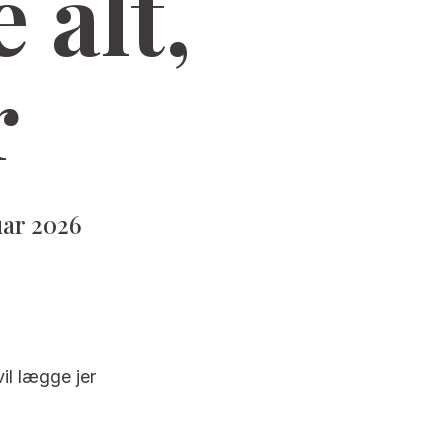
 alt,
r
uar 2026
vil lægge jer