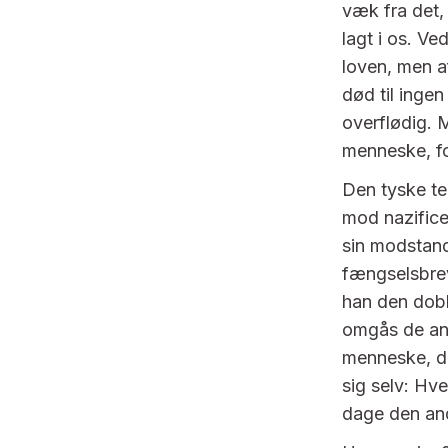
væk fra det,
lagt i os. Ve
loven, men a
død til ingen
overflødig.
menneske, for
Den tyske te
mod nazificer
sin modstand 
fængselsbrev
han den dobbe
omgås de and
menneske, de
sig selv: Hv
dage den and