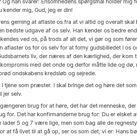
? Og han svarer: Ensomhedens spørgsmål holder mig f
u kender mig, Gud, jeg er din!
rens gerning at aflaste os fra at vi altid og overalt ska
en bedste udgave af os selv. Han kender os bedre end
kendes ved os, på trods af alt det, vi gør og som fører
an aflaster os for os selv for at forny gudsbilledet i os 
 Gudsbarnets liv, der næres af den kærlighed, der kom t
å kompromis med det onde og derfor måtte lide og dø,
brød ondskabens kredsløb og sejrede.
 I tjene som præster. I skal bringe det og høre det som
l jer selv.
egængeren brug for at høre, det har det menneske, der
ug for. Det har konfirmanderne brug for: Du er elsket a
e lader 5 og 7 være lige, men som bag alle de regnesty
or at få livet til at gå op, ser os som det, vi er: Hans 