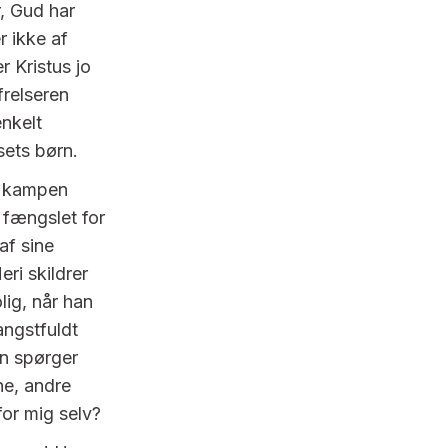
, Gud har
r ikke af
 Kristus jo
frelseren
enkelt
sets børn.
 i kampen
 fængslet for
af sine
ri skildrer
lig, når han
angstfuldt
an spørger
ne, andre
for mig selv?