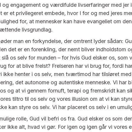
d og engagement og værdifulde livserfaringer med jer i
 er et privilegeret embede, hvor I for og med jeres m
ulighed for, at mennesker kan have evangeliet om den
ættende livsgrundlag.
øder man en forkyndelse, der omtrent lyder sådan: Gu
en det er en forenkling, der nemt bliver indholdstom o
 slå os selv for munden – for hvis Gud elsker os, som vi
ug for at blive frelst? Frelseren har vi brug for, fordi h
 ikke henter i os selv, men tværtimod har tilsløret med
sering, det autonome og autentiske menneske. Vi har bil
il os og at vi gennem fornuft, terapi og fremskridt kan s
vores tiltro til os selv og vores illusion om at vi kan styre
ikke kan styre os selv. Vi har placeret os selv i en umulig
ulige rolle, Gud vil befri os fra. Gud elsker os som dem,
r ikke alt, hvad vi gør. For igen og igen går vi vores 