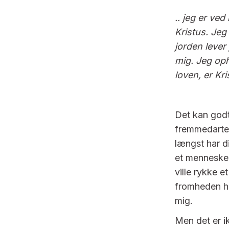
.. jeg er ve
Kristus. Jeg 
jorden lever
mig. Jeg op
loven, er Kri
Det kan godt
fremmedarted
længst har d
et menneske 
ville rykke e
fromheden ha
mig.
Men det er i