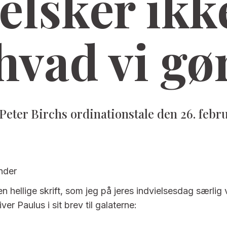
elsker ikke
hvad vi gø
Peter Birchs ordinationstale den 26. febr
nder
n hellige skrift, som jeg på jeres indvielsesdag særlig 
ver Paulus i sit brev til galaterne: