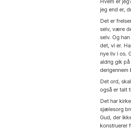
Hvem er jeg
jeg end er, d
Det er frelse
selv, være d
selv. Og han 
det, vi er. H
nye liv i os.
aldrig gik p
derigennem 
Det ord, skal
også er talt ti
Det har kirk
sjælesorg br
Gud, der ikk
konstruerer f