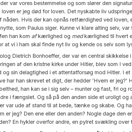
 der var vores bestemmelse og som slører den signatur
d loven er jeg død for loven. Det nyskabte liv udspringe
f nåden. Hvis der kan opnås retfærdighed ved loven, er
 nytte, som Paulus siger. Kunne vi klare alting selv, var 
 Men han kom
af
kærlighed og
med
kærlighed til hvert 
 at vi i ham skal finde nyt liv og kende os selv som ly
olog Dietrich Bonhoeffer, der var en central skikkelse
ingen af den kristne kirke under Hitler, blev som I ved
og sin delagtighed i et attentatforsøg mod Hitler. I et 
e har han skrevet et digt, der hedder ’Hvem er jeg?’ He
lthed, han kan se i sig selv – munter og fast, fri og ro
re i fængslet. Og så på den anden side et uroligt og 
r var ude af stand til at bede, tænke og skabe. Og h
em er jeg? Den ene eller den anden? Nogle dage den e
en? En hykler overfor andre, en pylret svækling over 