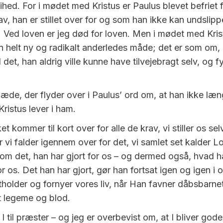
ihed. For i mødet med Kristus er Paulus blevet befriet f
av, han er stillet over for og som han ikke kan undslipp
. Ved loven er jeg død for loven. Men i mødet med Kri
en helt ny og radikalt anderledes måde; det er som om, 
t, han aldrig ville kunne have tilvejebragt selv, og fy
læde, der flyder over i Paulus’ ord om, at han ikke læn
Kristus lever i ham.
 kommer til kort over for alle de krav, vi stiller os sel
 vi falder igennem over for det, vi samlet set kalder Lo
os om det, han har gjort for os – og dermed også, hvad 
or os. Det han har gjort, gør han fortsat igen og igen i o
tholder og fornyer vores liv, når Han favner dåbsbarne
t legeme og blod.
 I til præster – og jeg er overbevist om, at I bliver gode