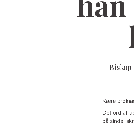
han 
Biskop 
Kære ordina
Det ord af de
på sinde, skri