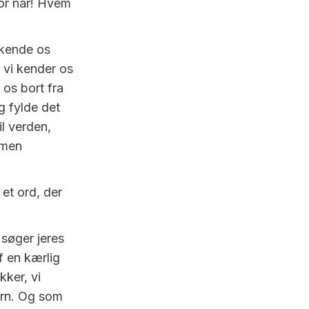
or nar! Hvem
l kende os
 vi kender os
 os bort fra
og fylde det
il verden,
 men
 et ord, der
 søger jeres
f en kærlig
kker, vi
børn. Og som