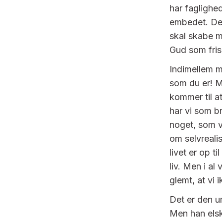
har faglighe
embedet. Det
skal skabe m
Gud som fris
Indimellem m
som du er! M
kommer til at
har vi som br
noget, som vi
om selvreali
livet er op t
liv. Men i al 
glemt, at vi 
Det er den um
Men han elske