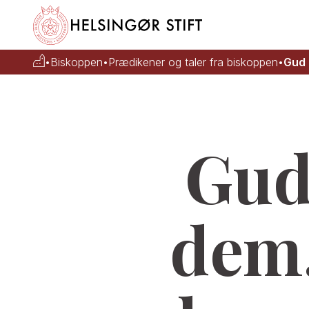
•
Biskoppen
•
Prædikener og taler fra biskoppen
•
Gud 
Gud
dem,