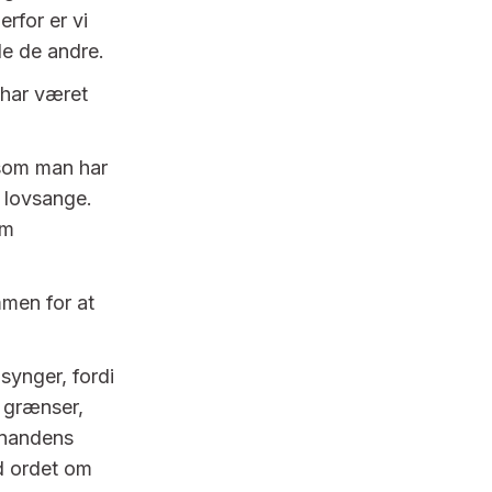
erfor er vi
le de andre.
 har været
e som man har
s lovsange.
om
mmen for at
synger, fordi
 grænser,
inandens
d ordet om