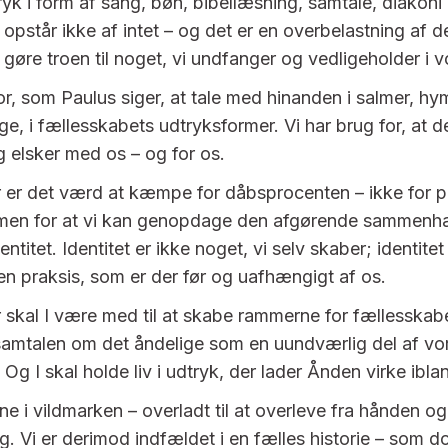
ryk i form af sang, bøn, bibellæsning, samtale, diakon
opstår ikke af intet – og det er en overbelastning af d
gøre troen til noget, vi undfanger og vedligeholder i v
for, som Paulus siger, at tale med hinanden i salmer, h
e, i fællesskabets udtryksformer. Vi har brug for, at d
og elsker med os – og for os.
 er det værd at kæmpe for dåbsprocenten – ikke for 
 men for at vi kan genopdage den afgørende sammen
ntitet. Identitet er ikke noget, vi selv skaber; identitet 
en praksis, som er der før og uafhængigt af os.
skal I være med til at skabe rammerne for fællesskabets
l samtalen om det åndelige som en uundværlig del af vo
Og I skal holde liv i udtryk, der lader Ånden virke ibla
ene i vildmarken – overladt til at overleve fra hånden o
ag. Vi er derimod indfældet i en fælles historie – som d