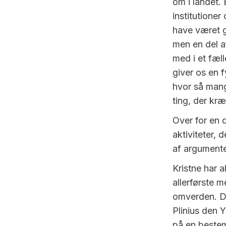
om i landet. 
institutione
have været g
men en del af
med i et fæ
giver os en f
hvor så mange
ting, der k
Over for en d
aktiviteter, 
af argumente
Kristne har 
allerførste 
omverden. De
Plinius den Y
på en bestem