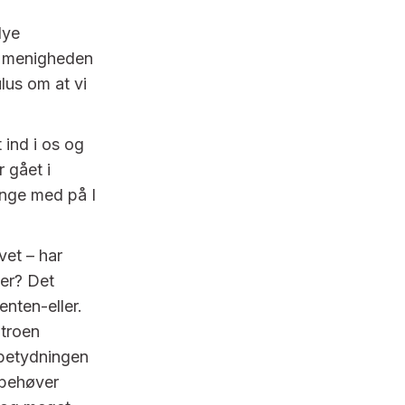
Nye
il menigheden
ulus om at vi
 ind i os og
 gået i
ynge med på I
vet – har
ger? Det
enten-eller.
 troen
betydningen
n behøver