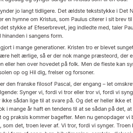
nder jo langt tidligere. Det ældste tekststykke i Det 
r en hymne om Kristus, som Paulus citerer i sit brev t
 i det stykke af Efeserbrevet, jeg indledte med, taler Pa
d hinanden i sangens form.
gjort i mange generationer. Kristen tro er blevet sunget
være helt ærlige, så er der nok mange præsteord, der er
eller hen over hovedet på folk. Men de fleste kan s
solen op og Hil dig, frelser og forsoner.
 er den franske filosof Pascal, der engang – let omskre
lgende: Synger vi, fordi vi tror eller tror vi, fordi vi syn
ikke sådan lige til at svare på. Og det er heller ikke et 
k i mange år haft en tendens til at se sådan på det, at
t og praksis kommer bagefter. Men nu genopdager vi 
, som det, troen lever af. Vi tror, fordi vi synger. Troe