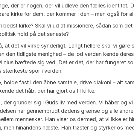
ge, der er nogen, der vil udleve den fælles identitet. D
 bare kirke for dem, der kommer i den – men også for al
i bedst kirke? Skal vi ud at missionere, sådan som det
 politisk hold på det seneste?
å, at det vil virke synderligt. Langt hellere skal vi gør
iden den tidligste menighed – de lod verden kende dere
Plinius hæftede sig ved. Det er det, der har fungeret s
stærkeste spor i verden.
, holde fast i den åbne samtale, drive diakoni – alt sa
ende det håb, der har gjort os til kirke.
, der grunder sig i Guds liv med verden. Vi håber og vi 
ndelsen har gennembrudt dødens grænse og alle andre
ellem mennesker. Han viser os dermed, at vi ikke er h
, men hinandens næste. Han trøster og styrker os me