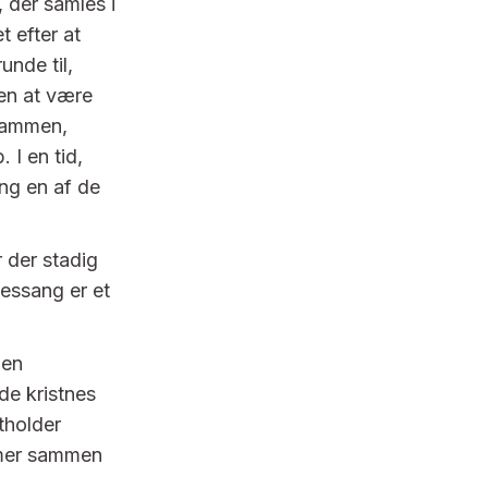
, der samles i
t efter at
unde til,
gen at være
sammen,
 I en tid,
ang en af de
r der stadig
lessang er et
den
de kristnes
tholder
ommer sammen