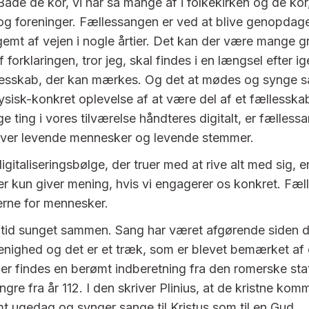
Både de kor, vi har så mange af i folkekirken og de kor
r og foreninger. Fællessangen er ved at blive genopdage
emt af vejen i nogle årtier. Det kan der være mange gr
 forklaringen, tror jeg, skal findes i en længsel efter i
llesskab, der kan mærkes. Og det at mødes og synge 
ysisk-konkret oplevelse af at være del af et fællesskab.
 ting i vores tilværelse håndteres digitalt, er fælless
ræver levende mennesker og levende stemmer.
igitaliseringsbølge, der truer med at rive alt med sig, e
der kun giver mening, hvis vi engagerer os konkret. Fæl
rne for mennesker.
altid sunget sammen. Sang har været afgørende siden 
menighed og det er et træk, som er blevet bemærket af 
r findes en berømt indberetning fra den romerske sta
ngre fra år 112. I den skriver Plinius, at de kristne k
t ugedag og synger sange til Kristus som til en Gud.