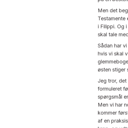
Men det begy
Testamente e
i Filippi. Og
skal tale me
Sådan har vi 
hvis vi skal 
glemmebogen 
østen stiger 
Jeg tror, det
formuleret fø
spørgsmål er 
Men vi har no
kommer førs
af en praksis