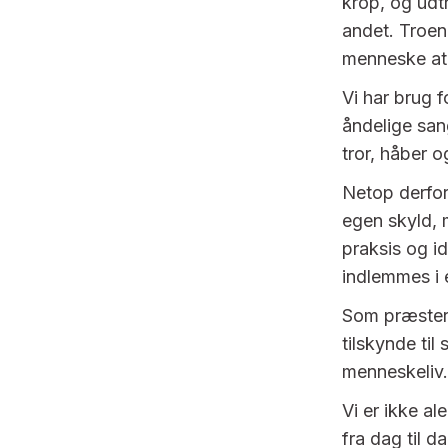
krop, og udt
andet. Troen 
menneske at 
Vi har brug 
åndelige sang
tror, håber 
Netop derfor
egen skyld,
praksis og ide
indlemmes i 
Som præster 
tilskynde ti
menneskeliv. 
Vi er ikke al
fra dag til d