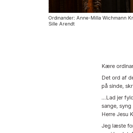
Ordinander:
Anne-Milla Wichmann Kri
Sille Arendt
Kære ordina
Det ord af de
på sinde, skr
…Lad jer fyl
sange, syng o
Herre Jesu Kr
Jeg læste for