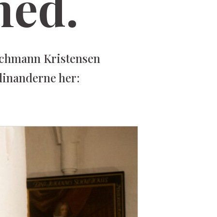
med.
ichmann Kristensen
rdinanderne her: