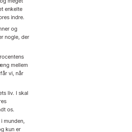
i og meget
et enkelte
ores indre.
ymner og
er nogle, der
procentens
hæng mellem
får vi, når
 liv. I skal
res
ndt os.
g i munden,
og kun er