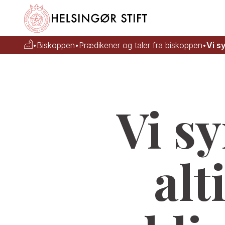
•
Biskoppen
•
Prædikener og taler fra biskoppen
•
Vi sy
Vi sy
alt