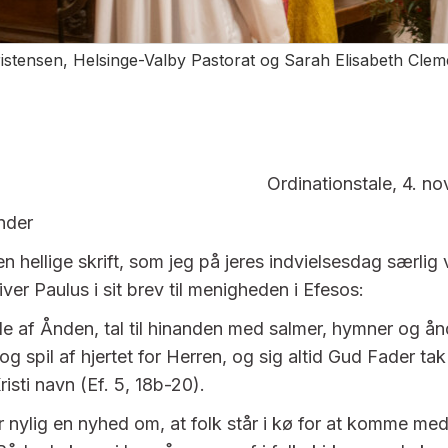
stensen, Helsinge-Valby Pastorat og Sarah Elisabeth Clem
Ordinationstale, 4. 
nder
n hellige skrift, som jeg på jeres indvielsesdag særlig 
iver Paulus i sit brev til menigheden i Efesos:
de af Ånden, tal til hinanden med salmer, hymner og ån
g spil af hjertet for Herren, og sig altid Gud Fader tak f
isti navn (Ef. 5, 18b-20).
 nylig en nyhed om, at folk står i kø for at komme med