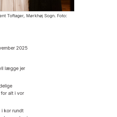
ent Toftager, Mørkhøj Sogn. Foto:
november 2025
vil lægge jer
delige
or alt i vor
 i kor rundt