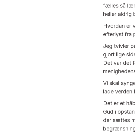
fælles så læn
heller aldrig
Hvordan er v
efterlyst fra
Jeg tvivler p
gjort lige s
Det var det 
menighedens 
Vi skal synge
lade verden k
Det er et håb
Gud i opsta
der sættes m
begrænsning