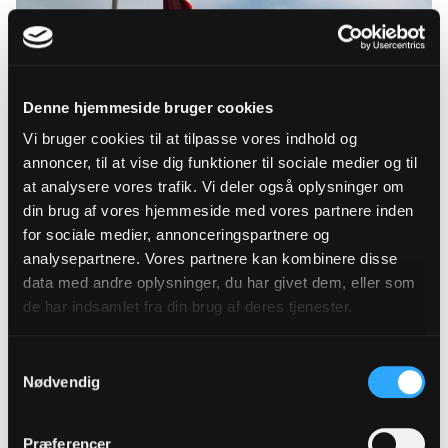
Denne hjemmeside bruger cookies
Dannebrog og det ukrainske flag. Foto: Steen Toft
Winther.
Vi bruger cookies til at tilpasse vores indhold og
annoncer, til at vise dig funktioner til sociale medier og til
at analysere vores trafik. Vi deler også oplysninger om
Siden Ruslands invasion af Ukraine er mange
din brug af vores hjemmeside med vores partnere inden
ukrainske flygtninge kommet til Danmark. Derfor
for sociale medier, annonceringspartnere og
har Røde Kors udarbejdet materiale, som kan
analysepartnere. Vores partnere kan kombinere disse
hjælpe flygtninge med at finde
data med andre oplysninger, du har givet dem, eller som
familiemedlemmer.
de har indsamlet fra din brug af deres tjenester.
Herunder finder du Røde Kors' materiale på
Samtykkevalg
dansk, ukrainsk, engelsk og russisk.
Nødvendig
Røde Kors - engelsk og dansk.pdf
Røde Kors - engelsk og ukrainsk.pdf
Præferencer