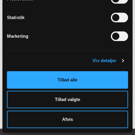
Røde Kors - engelsk og russisk.pdf
Røde Kors postkort.pdf
Statistik
Del på facebook
Del på email
Kopier link
Marketing
Tilmeld dig vores
Vis detaljer
nyhedsbrev
Tillad alle
Tilmeld
Tillad valgte
Afvis