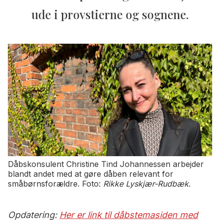
ude i provstierne og sognene.
Dåbskonsulent Christine Tind Johannessen arbejder
blandt andet med at gøre dåben relevant for
småbørnsforældre. Foto:
Rikke Lyskjær-Rudbæk
.
Opdatering:
Her er link til dåbstemasiden med