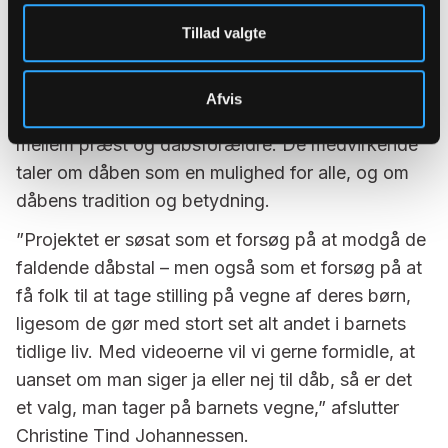
Selv om materialet også berører voksendåb og
Tillad valgte
konfirmationsdåb, er fokus i videoerne dåb blandt
de mindste, og som seer bliver man taget med ind
Afvis
i kirkerummet, hvor man oplever interaktionen
mellem præst og dåbsforældre. De medvirkende
taler om dåben som en mulighed for alle, og om
dåbens tradition og betydning.
”Projektet er søsat som et forsøg på at modgå de
faldende dåbstal – men også som et forsøg på at
få folk til at tage stilling på vegne af deres børn,
ligesom de gør med stort set alt andet i barnets
tidlige liv. Med videoerne vil vi gerne formidle, at
uanset om man siger ja eller nej til dåb, så er det
et valg, man tager på barnets vegne,” afslutter
Christine Tind Johannessen.