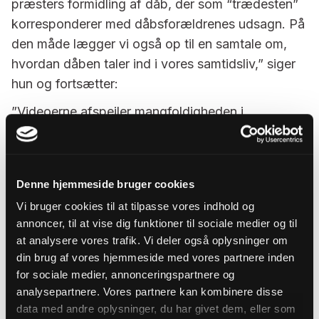
præsters formidling af dåb, der som “trædesten”
korresponderer med dåbsforældrenes udsagn. På
den måde lægger vi også op til en samtale om,
hvordan dåben taler ind i vores samtidsliv,” siger
hun og fortsætter:
”Videoerne afspejler mangfoldigheden i
befolkningen og kommunikerer på den måde
tydeligt, at dåb er for alle og ikke kun for en
”lukket klub”. Dermed kan videoerne være med til
Denne hjemmeside bruger cookies
at nedbryde nogle fordomme om, hvem der får
Vi bruger cookies til at tilpasse vores indhold og
deres børn døbt og om, hvad kirken i det hele
annoncer, til at vise dig funktioner til sociale medier og til
taget byder på. Det handler om at præsentere
at analysere vores trafik. Vi deler også oplysninger om
dåb på en måde, hvor man taler ind i målgruppen
din brug af vores hjemmeside med vores partnere inden
uden at udvande indholdet.”
for sociale medier, annonceringspartnere og
analysepartnere. Vores partnere kan kombinere disse
Videoerne er produceret med den tanke for øje, at
data med andre oplysninger, du har givet dem, eller som
man ude i sognene og provstierne kan