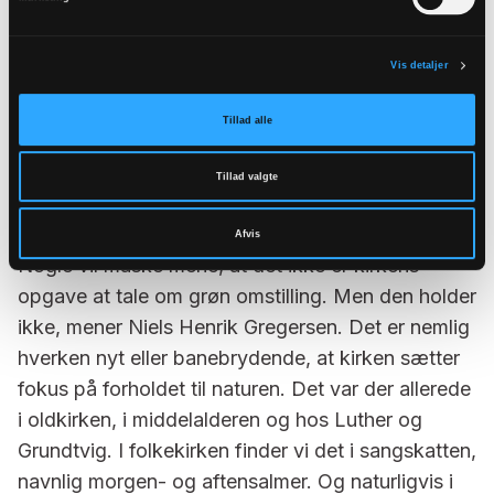
handler om at tænke praktisk i forhold til, hvordan
vi kan spare her og der. Vi skal have genfundet
storheden. Kirken giver den enkelte noget i den
Vis detaljer
indre, psykologiske verden. Men hvad med hele
Tillad alle
den ydre verden? Naturen er uden for os selv,
men naturen er også midt i vores sjæl. Vi trækker
Tillad valgte
vejret ind og ud, og vejr og klima, sol og regn, har
altid en umiddelbar genklang i vores eget liv.”
Afvis
Nogle vil måske mene, at det ikke er kirkens
opgave at tale om grøn omstilling. Men den holder
ikke, mener Niels Henrik Gregersen. Det er nemlig
hverken nyt eller banebrydende, at kirken sætter
fokus på forholdet til naturen. Det var der allerede
i oldkirken, i middelalderen og hos Luther og
Grundtvig. I folkekirken finder vi det i sangskatten,
navnlig morgen- og aftensalmer. Og naturligvis i