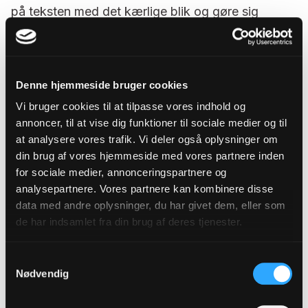
på teksten med det kærlige blik og gøre sig
umage med at forstå intentionerne med teksten.
Vær
konkret
, både når du fremhæver noget godt,
og når du påpeger forbedringspotentiale. Ingen
Denne hjemmeside bruger cookies
får noget ud af, at du siger ”Der er mange gode
Vi bruger cookies til at tilpasse vores indhold og
eksempler i klummen”. Sig hellere: ”Eksemplet i
annoncer, til at vise dig funktioner til sociale medier og til
indledningen er velvalgt, fordi det er noget, vi alle
at analysere vores trafik. Vi deler også oplysninger om
har oplevet, og samtidig illustrerer eksemplet det
din brug af vores hjemmeside med vores partnere inden
problem, artiklen tager fat om. Måske kunne du
for sociale medier, annonceringspartnere og
analysepartnere. Vores partnere kan kombinere disse
vende tilbage til det i slutningen, for lige nu synes
data med andre oplysninger, du har givet dem, eller som
jeg artiklen slutter lidt brat.”
de har indsamlet fra din brug af deres tjenester.
Så har du samtidig også givet et
konstruktivt
forslag til, hvordan teksten kan blive bedre.
Samtykkevalg
Nødvendig
Gå fra helhed til detalje