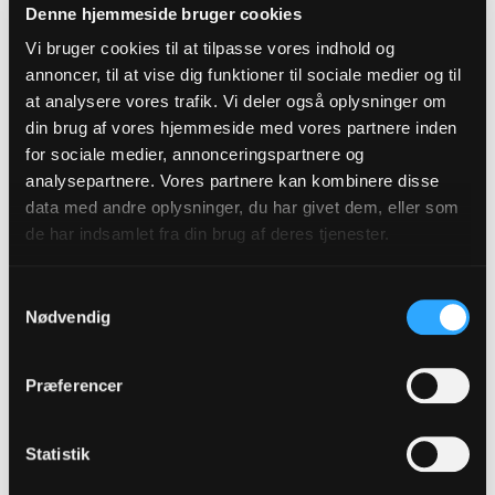
Denne hjemmeside bruger cookies
Vi bruger cookies til at tilpasse vores indhold og
ARTIKEL
Dåben
annoncer, til at vise dig funktioner til sociale medier og til
at analysere vores trafik. Vi deler også oplysninger om
din brug af vores hjemmeside med vores partnere inden
ARTIKEL
Unge
for sociale medier, annonceringspartnere og
analysepartnere. Vores partnere kan kombinere disse
data med andre oplysninger, du har givet dem, eller som
ARTIKEL
de har indsamlet fra din brug af deres tjenester.
Voksne
Samtykkevalg
ARTIKEL
Nødvendig
Ressourcekatalog
Præferencer
Se alle
Statistik