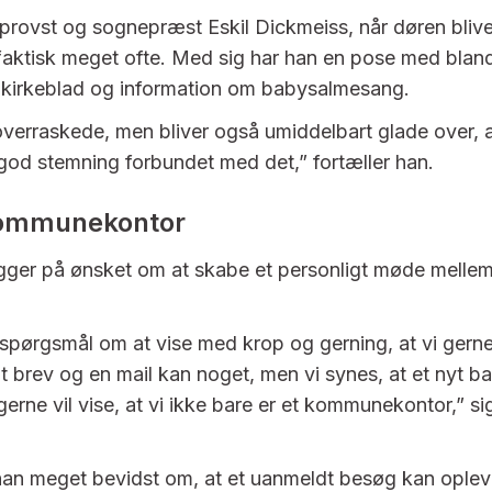
 provst og sognepræst Eskil Dickmeiss, når døren bliv
faktisk meget ofte. Med sig har han en pose med blan
t kirkeblad og information om babysalmesang.
 overraskede, men bliver også umiddelbart glade over, a
god stemning forbundet med det,” fortæller han.
kommunekontor
bygger på ønsket om at skabe et personligt møde mellem
 spørgsmål om at vise med krop og gerning, at vi gerne 
t brev og en mail kan noget, men vi synes, at et nyt ba
i gerne vil vise, at vi ikke bare er et kommunekontor,” si
han meget bevidst om, at et uanmeldt besøg kan ople