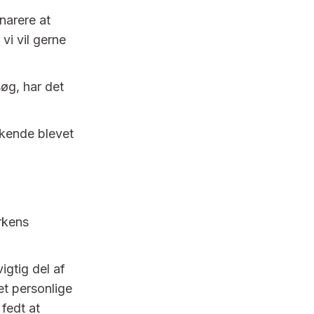
snarere at
 vi vil gerne
søg, har det
kkende blevet
rkens
igtig del af
et personlige
fedt at