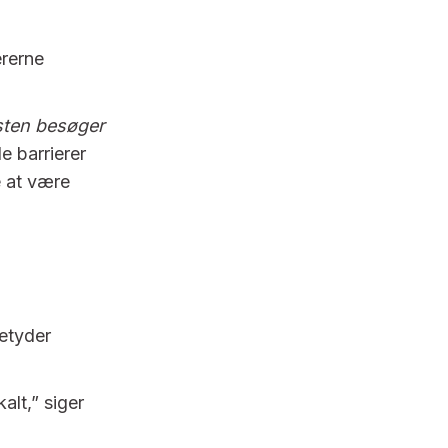
ererne
sten besøger
le barrierer
e at være
betyder
alt,” siger