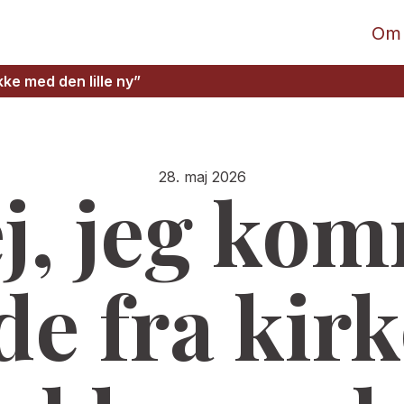
Om
kke med den lille ny”
28. maj 2026
j, jeg ko
de fra kirk