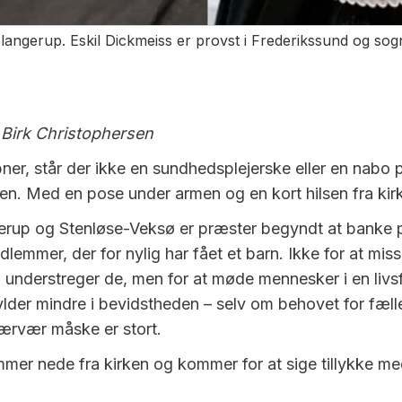
 Slangerup. Eskil Dickmeiss er provst i Frederikssund og so
 Birk Christophersen
ner, står der ikke en sundhedsplejerske eller en nabo 
en. Med en pose under armen og en kort hilsen fra kir
erup og Stenløse-Veksø er præster begyndt at banke 
lemmer, der for nylig har fået et barn. Ikke for at miss
k, understreger de, men for at møde mennesker i en livs
fylder mindre i bevidstheden – selv om behovet for fæl
ærvær måske er stort.
mmer nede fra kirken og kommer for at sige tillykke med