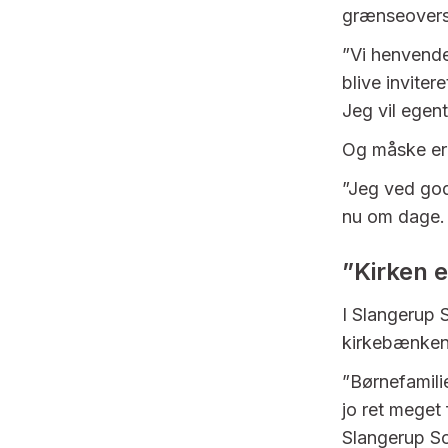
grænseovers
”Vi henvend
blive inviter
Jeg vil egent
Og måske er 
”Jeg ved god
nu om dage. 
”Kirken e
I Slangerup S
kirkebænken
”Børnefamili
jo ret meget
Slangerup So