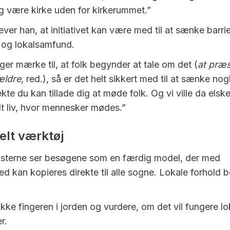
 være kirke uden for kirkerummet.”
ver han, at initiativet kan være med til at sænke barri
 og lokalsamfund.
ger mærke til, at folk begynder at tale om det (
at præ
ældre
, red.), så er det helt sikkert med til at sænke nog
kte du kan tillade dig at møde folk. Og vi ville da elsk
alt liv, hvor mennesker mødes.”
lt værktøj
æsterne ser besøgene som en færdig model, der med
ed kan kopieres direkte til alle sogne. Lokale forhold 
kke fingeren i jorden og vurdere, om det vil fungere lok
r.