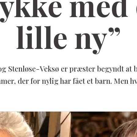
lykke med
lille ny”
og Stenløse-Veksø er præster begyndt at 
er, der for nylig har fået et barn. Men h