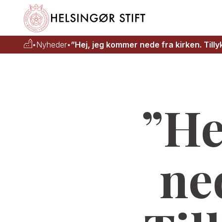
•
Nyheder
•
”Hej, jeg kommer nede fra kirken. Tilly
”He
ne