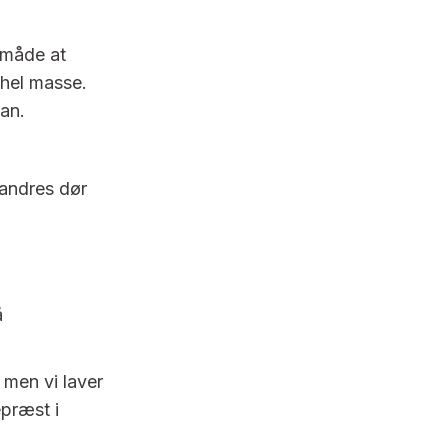
 måde at
 hel masse.
han.
andres dør
å
 men vi laver
epræst i