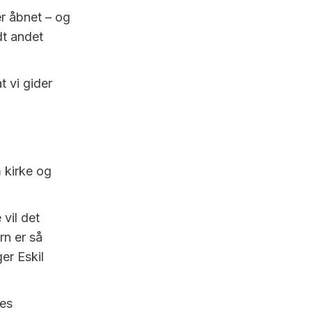
er åbnet – og
dt andet
t vi gider
 kirke og
vil det
rn er så
ger Eskil
ves