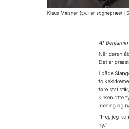
Klaus Meisner (t.v.) er sognepræst i
Af Benjamin
Når døren åb
Det er præst
I både Slang
folkekirkemed
føre statisti
kirken ofte 
mening og n
”Hej, jeg ko
ny.”