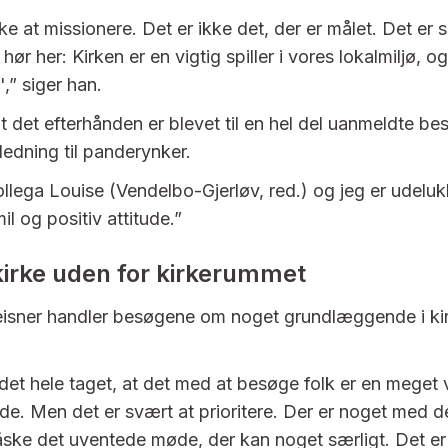
ke at missionere. Det er ikke det, der er målet. Det er 
hør her: Kirken er en vigtig spiller i vores lokalmiljø, og
,” siger han.
t det efterhånden er blevet til en hel del uanmeldte be
ledning til panderynker.
llega Louise (Vendelbo-Gjerløv, red.) og jeg er udelu
l og positiv attitude.”
kirke uden for kirkerummet
eisner handler besøgene om noget grundlæggende i ki
det hele taget, at det med at besøge folk er en meget v
jde. Men det er svært at prioritere. Der er noget med d
ke det uventede møde, der kan noget særligt. Det er 