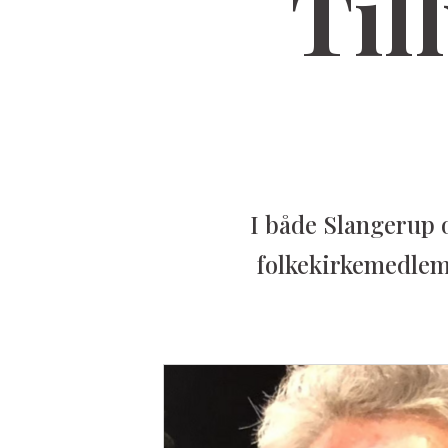
Til
I både Slangerup 
folkekirkemedlemm