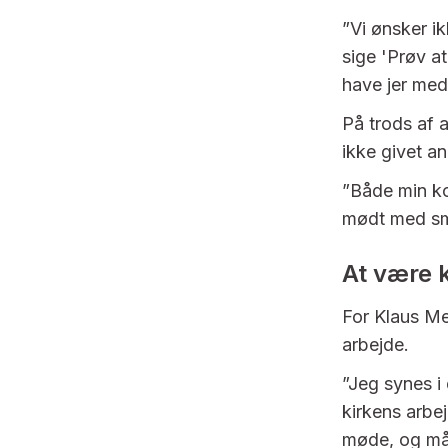
”Vi ønsker ik
sige 'Prøv at 
have jer med'
På trods af a
ikke givet an
”Både min ko
mødt med smi
At være 
For Klaus M
arbejde.
”Jeg synes i 
kirkens arbe
møde, og mås