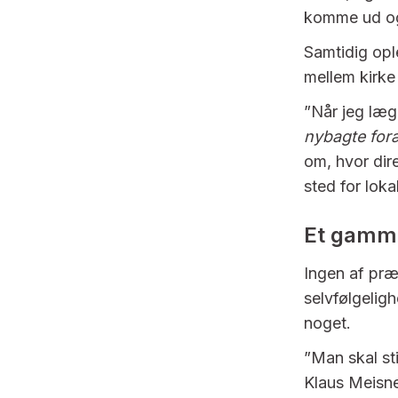
komme ud og
Samtidig ople
mellem kirke
”Når jeg læg
nybagte for
om, hvor dire
sted for lok
Et gamme
Ingen af pr
selvfølgeligh
noget.
”Man skal sti
Klaus Meisne