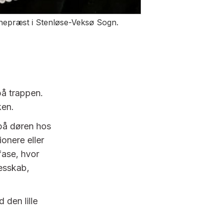
gnepræst i Stenløse-Veksø Sogn.
på trappen.
ken.
på døren hos
ionere eller
fase, hvor
lesskab,
 den lille