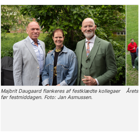
1
1
af 11
af 11
t
Majbrit Daugaard flankeres af festklædte kollegaer
Årets
før festmiddagen. Foto: Jan Asmussen.