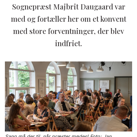
Sognepræst Majbrit Daugaard var
med og fortæller her om et konvent
med store forventninger, der blev
indfriet.
Sang må der til, når præster mødes! Foto: Jan