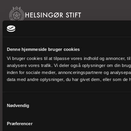
Helsingør Stift
Vor Frue Kloster
Hestemøllestræde 3 A
Denne hjemmeside bruger cookies
3000 Helsingør
Vi bruger cookies til at tilpasse vores indhold og annoncer, til 
Tlf. 4921 3500
analysere vores trafik. Vi deler også oplysninger om din br
kmhel@km.dk
inden for sociale medier, annonceringspartnere og analysepa
data med andre oplysninger, du har givet dem, eller som de ha
CVR-nummer: 21738018
EAN-nummer: 5798000818675
Samtykkevalg
Nødvendig
Kontakt stiftet
Presse
Præferencer