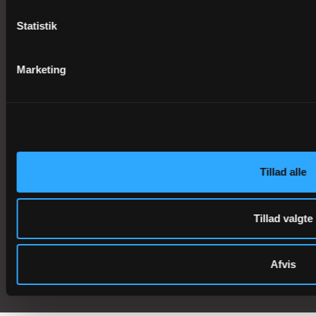
Biskoppen
Statistik
Marketing
Tilgængelighed
Privatlivspolitik og vilkår
Cookies
Kalender
Tillad alle
Ledige stillinger
Tillad valgte
Whistleblowerordning
Afvis